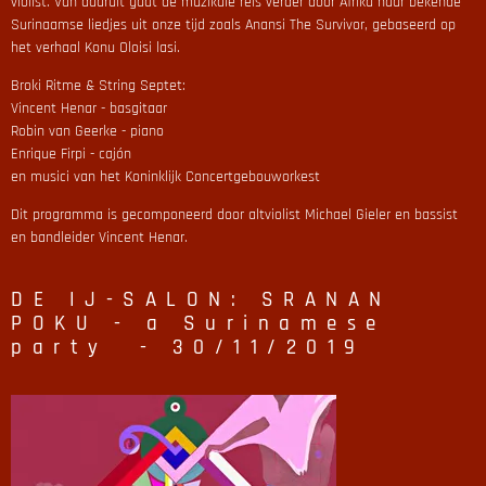
violist. Van daaruit gaat de muzikale reis verder door Afrika naar bekende
Surinaamse liedjes uit onze tijd zoals Anansi The Survivor, gebaseerd op
het verhaal Konu Oloisi lasi.
Broki Ritme & String Septet:
Vincent Henar - basgitaar
Robin van Geerke - piano
Enrique Firpi - cajón
en musici van het Koninklijk Concertgebouworkest
Dit programma is gecomponeerd door altviolist Michael Gieler en bassist
en bandleider Vincent Henar.
DE IJ-SALON: SRANAN
POKU - a Surinamese
party - 30/11/2019