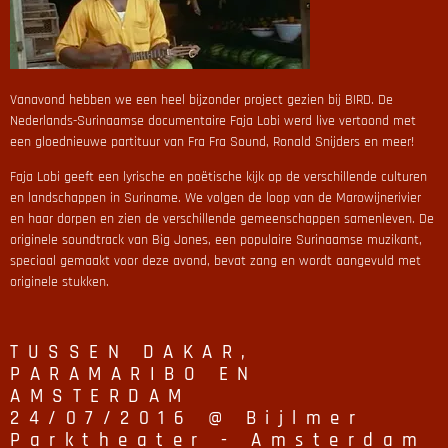
Vanavond hebben we een heel bijzonder project gezien bij BIRD. De
Nederlands-Surinaamse documentaire Faja Lobi werd live vertoond met
een gloednieuwe partituur van Fra Fra Sound, Ronald Snijders en meer!
Faja Lobi geeft een lyrische en poëtische kijk op de verschillende culturen
en landschappen in Suriname. We volgen de loop van de Marowijnerivier
en haar dorpen en zien de verschillende gemeenschappen samenleven. De
originele soundtrack van Big Jones, een populaire Surinaamse muzikant,
speciaal gemaakt voor deze avond, bevat zang en wordt aangevuld met
originele stukken.
TUSSEN DAKAR,
PARAMARIBO EN
AMSTERDAM
24/07/2016 @ Bijlmer
Parktheater - Amsterdam