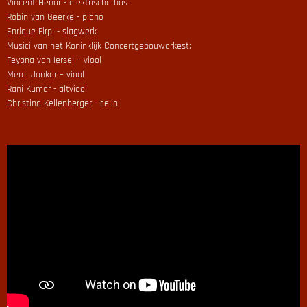
Vincent Henar - elektrische bas
Robin van Geerke - piano
Enrique Firpi - slagwerk
Musici van het Koninklijk Concertgebouworkest:
Feyona van Iersel – viool
Merel Jonker – viool
Rani Kumar - altviool
Christina Kellenberger - cello