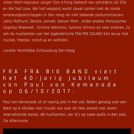
Urban Myth-regisseur Jorgen Tjon A Fong (bekend van optredens als Ella!
en We had Love, We had weapon) werkt zowel samen met de lokale
amateurgezelschappen in Den Haag als met bekende podiumartiesten:
Jetty Mathurin, Denise Jannah, Gerson Main , onder andere Manouschka
Zegelaar Breeveld , Simone Weimans, Sylvana Simons en vele anderen. Zo
ook de muzikanten van het legendarische FRA FRA SOUND! Een revue met
muziek, theater, stand-up en verhalen.
Locatie: Koninklijke Schouwburg Den Haag
FRA FRA BIG BAND viert
het 40-jarig jubileum
van Paul van Kemenade
op 06/10/2017.
Paul van Kemenade zit al veertig jaar in het vak. Reden genoeg voor een
feest op 6 oktober met muziek van over de hele wereld met zeven
internationale bands, 48 muzikanten, vier dj's op twee podia in één zaal.
Zie aftermovie: