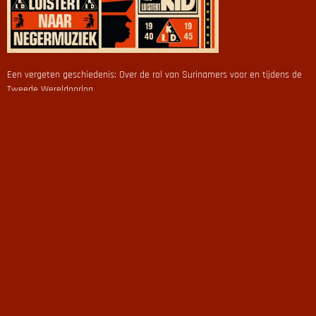
Een vergeten geschiedenis: Over de rol van Surinamers voor en tijdens de
Tweede Wereldoorlog.
De Negro Kit Kat club, Amsterdam 1936. De jazzklanken vullen de ruimte.
Surinaamse muzikanten treden op. De Nederlanders staan te kijken. Met
name jonge meisjes laten zich meeslepen door de ritmes. Jazz is populair,
maar jazz is volgens het gezag ook een poel van verderf. De politie
bestempelt die kleurlingen als aanstichters van onzedelijk gedrag.
Een riff, een solo, een bridge …. ‘music should always be an adventure’
En daar in de club, op het podium staat Kid Dynamite met zijn tenorsax.
Als verstekeling kwam hij in de jaren '20 naar Nederland en groeide hij uit
tot één van de grondleggers van de Nederlandse jazzscene. Zijn collega
Max Woiski treedt eveneens veel op., toch verschillen zij van elkaar.
Conflicten blijven niet uit. Kleur speelt een rol, de zwarte identiteit wordt
gewogen.