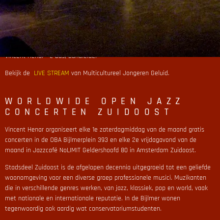
Carlo Hoop - conga's, percussie
Yoran Vroom - drums
Robin van Geerke - piano
Michael Simon - trompet
Felpe Castro - tenorsaxofoon
Vincent Henar - e-bas, bandleider
Bekijk de
LIVE STREAM
van Multicultureel Jongeren Geluid.
WORLDWIDE OPEN JAZZ
CONCERTEN ZUIDOOST
Vincent Henar organiseert elke 1e zaterdagmiddag van de maand gratis
concerten in de OBA Bijlmerplein 393 en elke 2e vrijdagavond van de
maand in Jazzcafé NoLIMIT Geldershoofd 80 in Amsterdam Zuidoost.
Stadsdeel Zuidoost is de afgelopen decennia uitgegroeid tot een geliefde
woonomgeving voor een diverse groep professionele musici. Muzikanten
die in verschillende genres werken, van jazz, klassiek, pop en world, vaak
met nationale en internationale reputatie. In de Bijlmer wonen
tegenwoordig ook aardig wat conservatoriumstudenten.