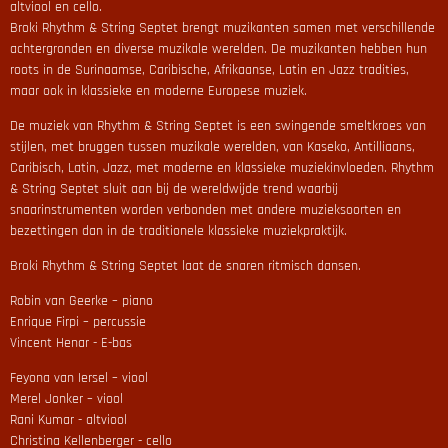
altviool en cello.
Broki Rhythm & String Septet brengt muzikanten samen met verschillende
achtergronden en diverse muzikale werelden. De muzikanten hebben hun
roots in de Surinaamse, Caribische, Afrikaanse, Latin en Jazz tradities,
maar ook in klassieke en moderne Europese muziek.
De muziek van Rhythm & String Septet is een swingende smeltkroes van
stijlen, met bruggen tussen muzikale werelden, van Kaseko, Antilliaans,
Caribisch, Latin, Jazz, met moderne en klassieke muziekinvloeden. Rhythm
& String Septet sluit aan bij de wereldwijde trend waarbij
snaarinstrumenten worden verbonden met andere muzieksoorten en
bezettingen dan in de traditionele klassieke muziekpraktijk.
Broki Rhythm & String Septet laat de snaren ritmisch dansen.
Robin van Geerke – piano
Enrique Firpi – percussie
Vincent Henar - E-bas
Feyona van Iersel – viool
Merel Jonker – viool
Rani Kumar - altviool
Christina Kellenberger - cello