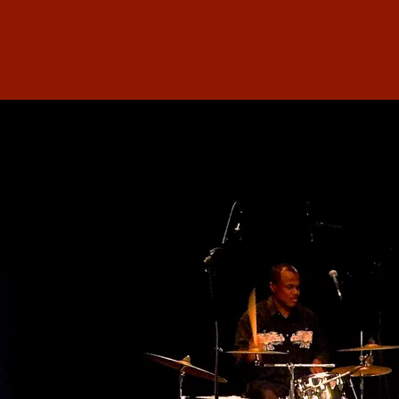
AFRO SURINAM GNAWA
MEETING - FRA FRA SOUND
& MEHDI NASSOULI
30/01/2022